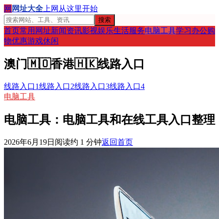
网
网址大全
上网从这里开始
搜索
首页
常用网址
新闻资讯
影视娱乐
生活服务
电脑工具
学习办公
购
物优惠
游戏休闲
澳门
🇲🇴
香港
🇭🇰
线路入口
线路入口1
线路入口2
线路入口3
线路入口4
电脑工具
电脑工具：电脑工具和在线工具入口整理
2026年6月19日
阅读约
1
分钟
返回首页