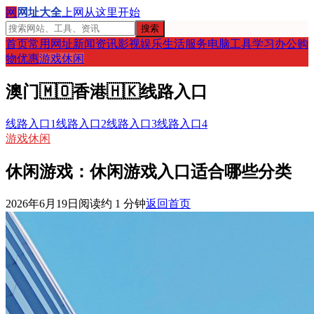
网
网址大全
上网从这里开始
搜索
首页
常用网址
新闻资讯
影视娱乐
生活服务
电脑工具
学习办公
购
物优惠
游戏休闲
澳门
🇲🇴
香港
🇭🇰
线路入口
线路入口1
线路入口2
线路入口3
线路入口4
游戏休闲
休闲游戏：休闲游戏入口适合哪些分类
2026年6月19日
阅读约
1
分钟
返回首页