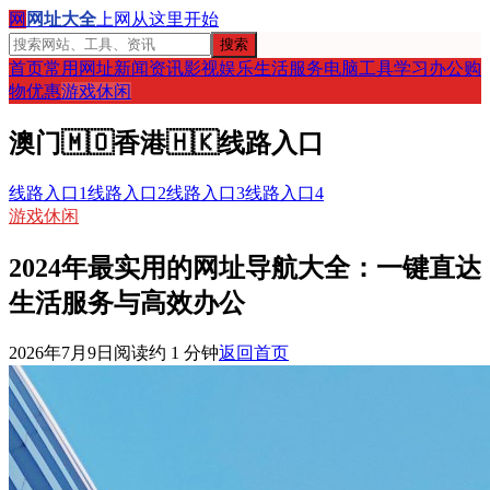
网
网址大全
上网从这里开始
搜索
首页
常用网址
新闻资讯
影视娱乐
生活服务
电脑工具
学习办公
购
物优惠
游戏休闲
澳门
🇲🇴
香港
🇭🇰
线路入口
线路入口1
线路入口2
线路入口3
线路入口4
游戏休闲
2024年最实用的网址导航大全：一键直达
生活服务与高效办公
2026年7月9日
阅读约
1
分钟
返回首页