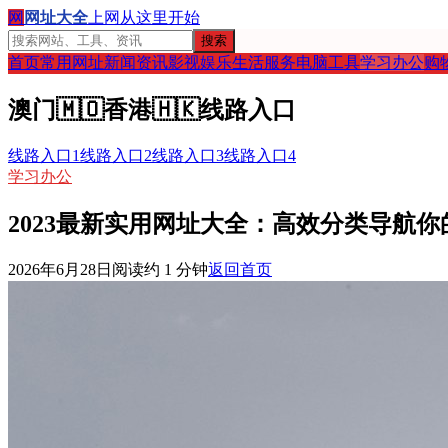
网
网址大全
上网从这里开始
搜索
首页
常用网址
新闻资讯
影视娱乐
生活服务
电脑工具
学习办公
购
澳门
🇲🇴
香港
🇭🇰
线路入口
线路入口1
线路入口2
线路入口3
线路入口4
学习办公
2023最新实用网址大全：高效分类导航
2026年6月28日
阅读约
1
分钟
返回首页