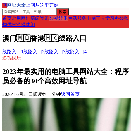
网
网址大全
上网从这里开始
搜索
首页
常用网址
新闻资讯
影视娱乐
生活服务
电脑工具
学习办公
购
物优惠
游戏休闲
澳门
🇲🇴
香港
🇭🇰
线路入口
线路入口1
线路入口2
线路入口3
线路入口4
影视娱乐
2023年最实用的电脑工具网站大全：程序
员必备的30个高效网址导航
2026年6月21日
阅读约
1
分钟
返回首页