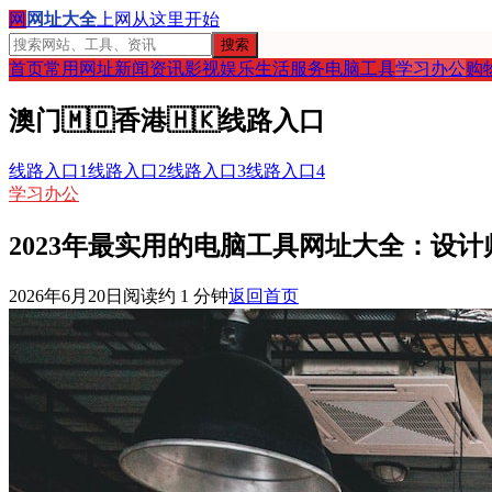
网
网址大全
上网从这里开始
搜索
首页
常用网址
新闻资讯
影视娱乐
生活服务
电脑工具
学习办公
购
澳门
🇲🇴
香港
🇭🇰
线路入口
线路入口1
线路入口2
线路入口3
线路入口4
学习办公
2023年最实用的电脑工具网址大全：设
2026年6月20日
阅读约
1
分钟
返回首页