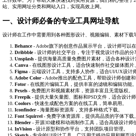
工作效率。为了帮助大家快速找到实用资源，我们精心整理了2
站、实用网址分类和网站入口，实现高效上网。
一、设计师必备的专业工具网址导航
设计师在工作中需要用到各种图形设计、视频编辑、素材下载等
Behance
- Adobe旗下的创意作品展示平台，设计师可
Dribbble
- 设计师的社交平台，专注于视觉设计作品的分
Unsplash
- 提供海量高质量免费图片素材，适合各种设计
Canva
- 在线图形设计工具，适合快速制作社交媒体图片
Figma
- 云端设计工具，支持多人协作，适合UI/UX设计
Adobe Color
- Adobe推出的配色工具，帮助设计师创建
Fotor
- 在线图片编辑工具，提供丰富的滤镜和编辑功能
Pexels
- 免费图片和视频素材库，资源丰富且无需版权。
Freepik
- 提供大量矢量图、图标和PSD文件，适合设计
Coolors
- 快速生成配色方案的在线工具，简单易用。
Iconfinder
- 海量图标资源库，支持多种格式下载。
Font Squirrel
- 免费字体资源库，提供高品质的字体下载
Blender
- 开源3D建模和动画制作工具，适合高级设计师
InVision
- 设计原型和协作平台，支持团队项目管理。
Sketch
- 专业的UI设计工具，广泛用于移动应用和网页设