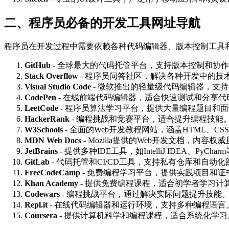
二、程序员必备的开发工具网址导航
程序员在开发过程中需要依赖各种代码编辑器、版本控制工具和
GitHub
- 全球最大的代码托管平台，支持版本控制和协
Stack Overflow
- 程序员问答社区，解决各种开发中的技
Visual Studio Code
- 微软推出的轻量级代码编辑器，支
CodePen
- 在线前端代码编辑器，适合快速测试和分享代
LeetCode
- 程序员算法学习平台，提供大量编程题目和
HackerRank
- 编程挑战和竞赛平台，适合提升编程技能
W3Schools
- 全面的Web开发教程网站，涵盖HTML、CSS、Ja
MDN Web Docs
- Mozilla提供的Web开发文档，内容权
JetBrains
- 提供多种IDE工具，如IntelliJ IDEA、Py
GitLab
- 代码托管和CI/CD工具，支持私有仓库和自动化
FreeCodeCamp
- 免费编程学习平台，提供实践项目和证
Khan Academy
- 提供免费编程课程，适合初学者学习计
Codewars
- 编程挑战平台，通过解决实际问题提升技能
Repl.it
- 在线代码编辑器和运行环境，支持多种编程语言
Coursera
- 提供计算机科学和编程课程，适合系统化学习