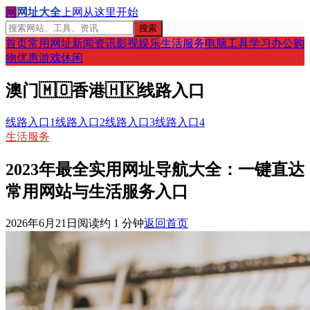
网
网址大全
上网从这里开始
搜索
首页
常用网址
新闻资讯
影视娱乐
生活服务
电脑工具
学习办公
购
物优惠
游戏休闲
澳门
🇲🇴
香港
🇭🇰
线路入口
线路入口1
线路入口2
线路入口3
线路入口4
生活服务
2023年最全实用网址导航大全：一键直达
常用网站与生活服务入口
2026年6月21日
阅读约
1
分钟
返回首页