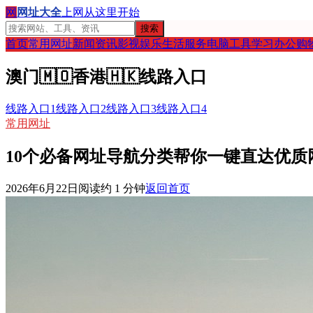
网
网址大全
上网从这里开始
搜索
首页
常用网址
新闻资讯
影视娱乐
生活服务
电脑工具
学习办公
购
澳门
🇲🇴
香港
🇭🇰
线路入口
线路入口1
线路入口2
线路入口3
线路入口4
常用网址
10个必备网址导航分类帮你一键直达优质
2026年6月22日
阅读约
1
分钟
返回首页