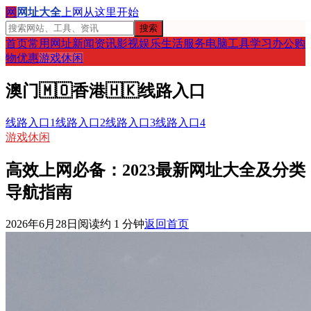
网
网址大全
上网从这里开始
搜索
首页
常用网址
新闻资讯
影视娱乐
生活服务
电脑工具
学习办公
购
物优惠
游戏休闲
澳门
🇲🇴
香港
🇭🇰
线路入口
线路入口1
线路入口2
线路入口3
线路入口4
游戏休闲
高效上网必备：2023最新网址大全及分类
导航指南
2026年6月28日
阅读约
1
分钟
返回首页