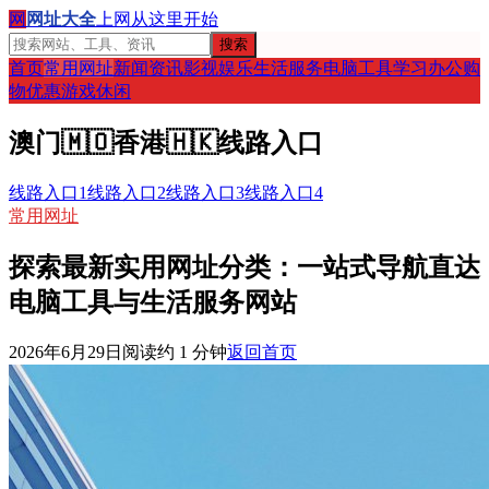
网
网址大全
上网从这里开始
搜索
首页
常用网址
新闻资讯
影视娱乐
生活服务
电脑工具
学习办公
购
物优惠
游戏休闲
澳门
🇲🇴
香港
🇭🇰
线路入口
线路入口1
线路入口2
线路入口3
线路入口4
常用网址
探索最新实用网址分类：一站式导航直达
电脑工具与生活服务网站
2026年6月29日
阅读约
1
分钟
返回首页