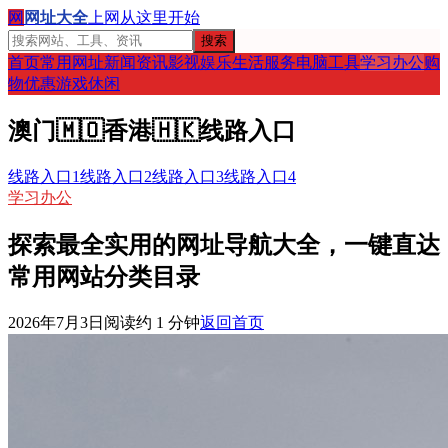
网
网址大全
上网从这里开始
搜索
首页
常用网址
新闻资讯
影视娱乐
生活服务
电脑工具
学习办公
购
物优惠
游戏休闲
澳门
🇲🇴
香港
🇭🇰
线路入口
线路入口1
线路入口2
线路入口3
线路入口4
学习办公
探索最全实用的网址导航大全，一键直达
常用网站分类目录
2026年7月3日
阅读约
1
分钟
返回首页