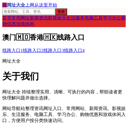
网
网址大全
上网从这里开始
搜索
首页
常用网址
新闻资讯
影视娱乐
生活服务
电脑工具
学习办公
购
物优惠
游戏休闲
澳门
🇲🇴
香港
🇭🇰
线路入口
线路入口1
线路入口2
线路入口3
线路入口4
网址大全
关于我们
网址大全 持续整理实用、清晰、可执行的内容，帮助读者更
快理解问题并做出选择。
网站导航站整理资讯网址入口、常用网站、新闻资讯、影视娱
乐、生活服务、电脑工具、学习办公、购物优惠和游戏休闲入
口，方便用户按分类快速访问。